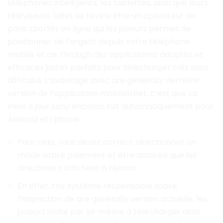
téléphones intelligents, les tablettes, ainsi que leurs
téléviseurs. 1xBet se révèle être un opérateur de
paris sportifs en ligne qui les joueurs permet de
positionner de l’argent depuis votre téléphone
mobile et ce, through des applications adaptés et
efficaces justes parfaits pour télécharger très sans
difficulté. L’avantage avec are generally dernière
version de l’application mobile1xBet, c’est que sa
mise à jour sony ericsson fait automatiquement pour
Android et i phone.
Pour cela, vous devez correct sélectionner un
mode sobre paiement et être assurée que les
directives s’affichent à l’écran.
En effet, the système responsable sobre
l’inspection de are generally version actuelle, les
joueurs invite par lui-même à télécharger ainsi