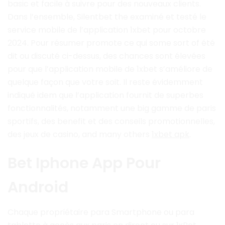
basic et facile à suivre pour des nouveaux clients.
Dans l’ensemble, Silentbet the examiné et testé le
service mobile de l’application 1xbet pour octobre
2024. Pour résumer promote ce qui some sort of été
dit ou discuté ci-dessus, des chances sont élevées
pour que l’application mobile de 1xbet s’améliore de
quelque façon que votre soit. Il reste évidemment
indiqué idem que l’application fournit de superbes
fonctionnalités, notamment une big gamme de paris
sportifs, des benefit et des conseils promotionnelles,
des jeux de casino, and many others
1xbet apk
.
Bet Iphone App Pour
Android
Chaque propriétaire para Smartphone ou para