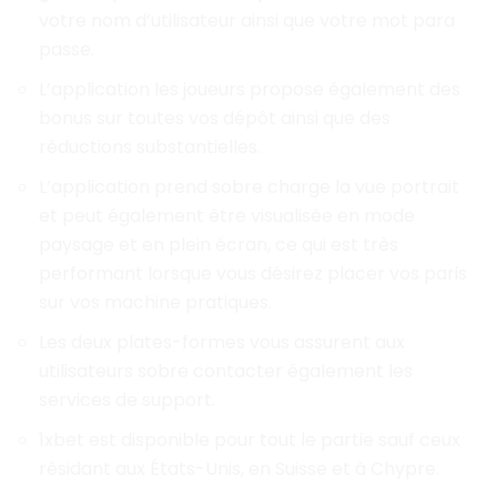
votre nom d’utilisateur ainsi que votre mot para
passe.
L’application les joueurs propose également des
bonus sur toutes vos dépôt ainsi que des
réductions substantielles.
L’application prend sobre charge la vue portrait
et peut également être visualisée en mode
paysage et en plein écran, ce qui est très
performant lorsque vous désirez placer vos paris
sur vos machine pratiques.
Les deux plates-formes vous assurent aux
utilisateurs sobre contacter également les
services de support.
1xbet est disponible pour tout le partie sauf ceux
résidant aux États-Unis, en Suisse et à Chypre.