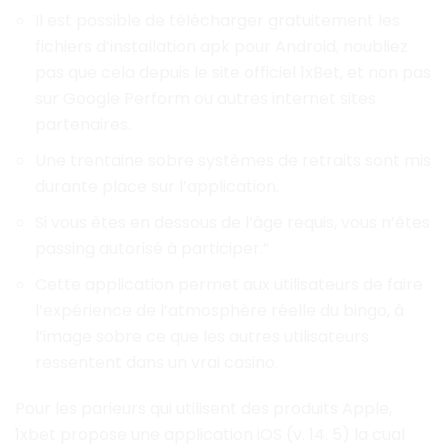
Il est possible de télécharger gratuitement les
fichiers d’installation apk pour Android, noubliez
pas que cela depuis le site officiel 1xBet, et non pas
sur Google Perform ou autres internet sites
partenaires.
Une trentaine sobre systèmes de retraits sont mis
durante place sur l’application.
Si vous êtes en dessous de l’âge requis, vous n’êtes
passing autorisé à participer.”
Cette application permet aux utilisateurs de faire
l’expérience de l’atmosphère réelle du bingo, à
l’image sobre ce que les autres utilisateurs
ressentent dans un vrai casino.
Pour les parieurs qui utilisent des produits Apple,
1xbet propose une application iOS (v. 14. 5) la cual