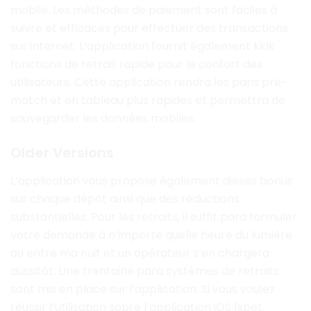
mobile. Les méthodes de paiement sont faciles à
suivre et efficaces pour effectuer des transactions
sur internet. L’application fournit également kklk
fonctions de retrait rapide pour le confort des
utilisateurs. Cette application rendra les paris pré-
match et en tableau plus rapides et permettra de
sauvegarder les données mobiles.
Older Versions
L’application vous propose également dieses bonus
sur chaque dépôt ainsi que des réductions
substantielles. Pour les retraits, il suffit para formuler
votre demande à n’importe quelle heure du lumière
ou entre ma nuit et un opérateur s’en chargera
aussitôt. Une trentaine para systèmes de retraits
sont mis en place sur l’application. Si vous voulez
réussir l’utilisation sobre l’application iOS 1xbet,