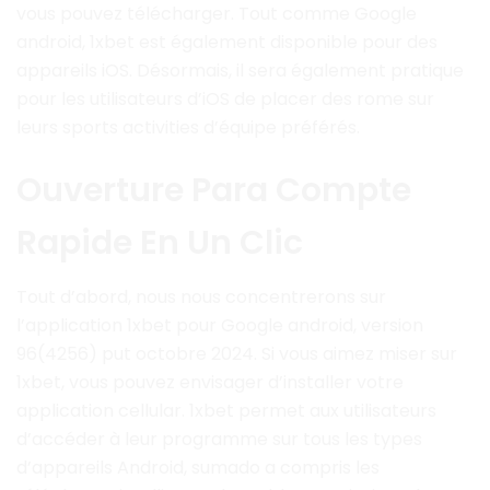
vous pouvez télécharger. Tout comme Google
android, 1xbet est également disponible pour des
appareils iOS. Désormais, il sera également pratique
pour les utilisateurs d’iOS de placer des rome sur
leurs sports activities d’équipe préférés.
Ouverture Para Compte
Rapide En Un Clic
Tout d’abord, nous nous concentrerons sur
l’application 1xbet pour Google android, version
96(4256) put octobre 2024. Si vous aimez miser sur
1xbet, vous pouvez envisager d’installer votre
application cellular. 1xbet permet aux utilisateurs
d’accéder à leur programme sur tous les types
d’appareils Android, sumado a compris les