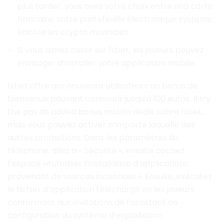
plus tarder, vous avez votre choix entre una carte
bancaire, votre portefeuille électronique systems
encore les crypto monnaies.
Si vous aimez miser sur 1xbet, les joueurs pouvez
envisager d’installer votre application mobile.
1xbet offre aux nouveaux utilisateurs un bonus de
bienvenue pouvant concourir jusqu’à 100 euros. Il n’y
the pas de added bonus mobile dédié sobre 1xbet,
mais vous pouvez activer n’importe laquelle des
autres promotions. Dans les paramètres du
téléphone, allez à « Sécurité », ensuite cochez
l’espace «Autoriser l’installation d’applications
provenant de sources inconnues ». Ensuite, exécutez
le fichier d’application téléchargé en les joueurs
conformant aux invitations de l’assistant de
configuration du système d’exploitation.