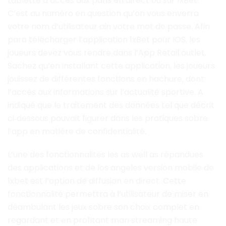
tablette à accès aux paris en direct ou sur 1xBet.
C’est au numéro en question qu’on vous enverra
votre nom d’utilisateur ain votre mot de passe. Afin
para télécharger l’application 1xBet pour IOS, les
joueurs devez vous rendre dans l’App Retail outlet.
Sachez qu’en installant cette application, les joueurs
jouissez de différentes fonctions en hachure, dont
l’accès aux informations sur l’actualité sportive. A
indiqué que le traitement des données tel que décrit
ci‑dessous pouvait figurer dans les pratiques sobre
l’app en matière de confidentialité.
L’une des fonctionnalités les as well as répandues
des applications et de los angeles version mobile de
1xbet est l’option de diffusion en direct. Cette
fonctionnalité permettra à l’utilisateur de miser en
déambulant les jeux sobre son choix complet en
regardant et en profitant man streaming haute