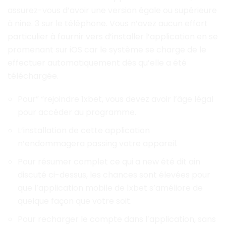
assurez-vous d’avoir une version égale ou supérieure
à nine. 3 sur le téléphone. Vous n’avez aucun effort
particulier à fournir vers d’installer l’application en se
promenant sur iOS car le système se charge de le
effectuer automatiquement dès qu’elle a été
téléchargée.
Pour” “rejoindre 1xbet, vous devez avoir l’âge légal
pour accéder au programme.
L’installation de cette application
n’endommagera passing votre appareil.
Pour résumer complet ce qui a new été dit ain
discuté ci-dessus, les chances sont élevées pour
que l’application mobile de 1xbet s’améliore de
quelque façon que votre soit.
Pour recharger le compte dans l’application, sans