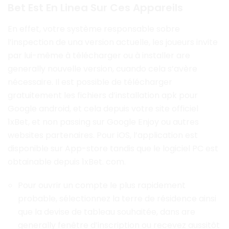
Bet Est En Linea Sur Ces Appareils
En effet, votre système responsable sobre
l’inspection de una version actuelle, les joueurs invite
par lui-même à télécharger ou à installer are
generally nouvelle version, cuando cela s’avère
nécessaire. Il est possible de télécharger
gratuitement les fichiers d’installation apk pour
Google android, et cela depuis votre site officiel
1xBet, et non passing sur Google Enjoy ou autres
websites partenaires. Pour iOS, l’application est
disponible sur App-store tandis que le logiciel PC est
obtainable depuis 1xBet. com.
Pour ouvrir un compte le plus rapidement
probable, sélectionnez la terre de résidence ainsi
que la devise de tableau souhaitée, dans are
generally fenêtre d’inscription ou recevez aussitôt