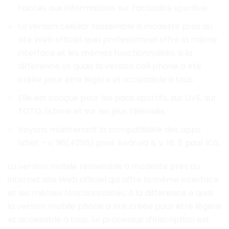
l’accès aux informations sur l’actualité sportive.
La version cellular ressemble à modeste près au
site Web officiel quel professionnel offre la même
interface et les mêmes fonctionnalités, à la
différence os quais la version cell phone a été
créée pour être légère et accessible à tous.
Elle est conçue pour les paris sportifs, sur LIVE, sur
TOTO, 1xZone et sur les jeux télévisés.
Voyons maintenant la compatibilité des apps
1xbet – v. 96(4256) pour Android & v. 16. 5 pour iOS.
La version mobile ressemble à modeste près au
internet site Web officiel qui offre la même interface
et les mêmes fonctionnalités, à la différence o qual
la version mobile phone a été créée pour être légère
et accessible à tous. Le processus d’inscription est