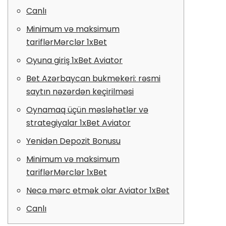
Canlı
Minimum və maksimum
tariflərMərclər 1xBet
Oyuna giriş 1xBet Aviator
Bet Azərbaycan bukmekeri: rəsmi
saytın nəzərdən keçirilməsi
Oynamaq üçün məsləhətlər və
strategiyalar 1xBet Aviator
Yenidən Depozit Bonusu
Minimum və maksimum
tariflərMərclər 1xBet
Necə mərc etmək olar Aviator 1xBet
Canlı