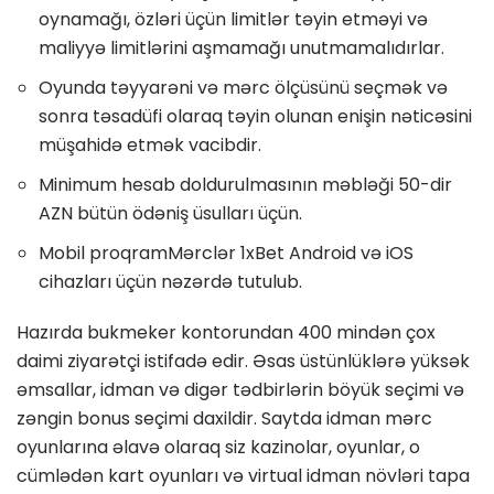
oynamağı, özləri üçün limitlər təyin etməyi və
maliyyə limitlərini aşmamağı unutmamalıdırlar.
Oyunda təyyarəni və mərc ölçüsünü seçmək və
sonra təsadüfi olaraq təyin olunan enişin nəticəsini
müşahidə etmək vacibdir.
Minimum hesab doldurulmasının məbləği 50-dir
AZN bütün ödəniş üsulları üçün.
Mobil proqramMərclər 1xBet Android və iOS
cihazları üçün nəzərdə tutulub.
Hazırda bukmeker kontorundan 400 mindən çox
daimi ziyarətçi istifadə edir. Əsas üstünlüklərə yüksək
əmsallar, idman və digər tədbirlərin böyük seçimi və
zəngin bonus seçimi daxildir. Saytda idman mərc
oyunlarına əlavə olaraq siz kazinolar, oyunlar, o
cümlədən kart oyunları və virtual idman növləri tapa