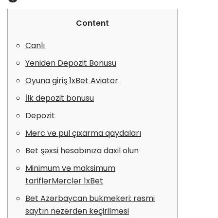
Content
Canlı
Yenidən Depozit Bonusu
Oyuna giriş 1xBet Aviator
İlk depozit bonusu
Depozit
Mərc və pul çıxarma qaydaları
Bet şəxsi hesabınıza daxil olun
Minimum və maksimum
tariflərMərclər 1xBet
Bet Azərbaycan bukmekeri: rəsmi
saytın nəzərdən keçirilməsi