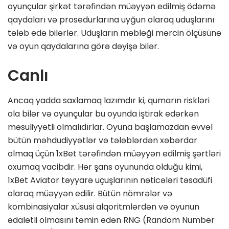
oyunçular şirkət tərəfindən müəyyən edilmiş ödəmə
qaydaları və prosedurlarına uyğun olaraq uduşlarını
tələb edə bilərlər. Uduşların məbləği mərcin ölçüsünə
və oyun qaydalarına görə dəyişə bilər.
Canlı
Ancaq yadda saxlamaq lazımdır ki, qumarın riskləri
ola bilər və oyunçular bu oyunda iştirak edərkən
məsuliyyətli olmalıdırlar. Oyuna başlamazdan əvvəl
bütün məhdudiyyətlər və tələblərdən xəbərdar
olmaq üçün 1xBet tərəfindən müəyyən edilmiş şərtləri
oxumaq vacibdir. Hər şans oyununda olduğu kimi,
1xBet Aviator təyyarə uçuşlarının nəticələri təsadüfi
olaraq müəyyən edilir. Bütün nömrələr və
kombinasiyalar xüsusi alqoritmlərdən və oyunun
ədalətli olmasını təmin edən RNG (Random Number