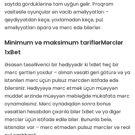
saytda gördüklərinə tam uyğun gəlir. Proqram
vasitəsilə oyunçular ən vacib əməliyyatları –
qeydiyyatdan keçə, yoxlamadan keçə, pul
əməliyyatları apara və mərc edə bilərlər.
Minimum və maksimum tariflərMərclər
1xBet
Əsasən təsəlliverici bir hədiyyədir ki 1xBet heç bir
mərc şərtləri yoxdur – alınan vəsaiti geri götürə və ya
istənilən mərc üçün pulsuz mərcdən istifadə edə
bilərsiniz. Hədiyyəyə mərc etmək üçün müəyyən
müddət ərzində müəyyən məbləğdə mükafata mərc
oynamalısınız. Mərc oynadıqdan sonra bonus
vəsaitləri hesabdan çıxarıla bilər 1xBet və ya digər
mərclər üçün istifadə edilə bilər. Bununla belə,
istisnalar var – mərc etmədən pulsuz mərclər və real