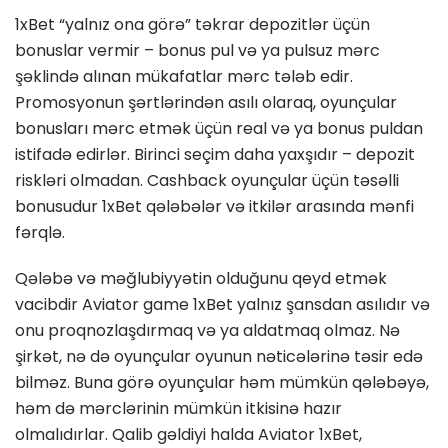
1xBet “yalnız ona görə” təkrar depozitlər üçün
bonuslar vermir – bonus pul və ya pulsuz mərc
şəklində alınan mükafatlar mərc tələb edir.
Promosyonun şərtlərindən asılı olaraq, oyunçular
bonusları mərc etmək üçün real və ya bonus puldan
istifadə edirlər. Birinci seçim daha yaxşıdır – depozit
riskləri olmadan. Cashback oyunçular üçün təsəlli
bonusudur 1xBet qələbələr və itkilər arasında mənfi
fərqlə.
Qələbə və məğlubiyyətin olduğunu qeyd etmək
vacibdir Aviator game 1xBet yalnız şansdan asılıdır və
onu proqnozlaşdırmaq və ya aldatmaq olmaz. Nə
şirkət, nə də oyunçular oyunun nəticələrinə təsir edə
bilməz. Buna görə oyunçular həm mümkün qələbəyə,
həm də mərclərinin mümkün itkisinə hazır
olmalıdırlar. Qalib gəldiyi halda Aviator 1xBet,