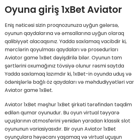
Oyuna giriş 1xBet Aviator
Eniş nəticəsi sizin proqnozunuza uyğun gələrsə,
oyunun qaydalarına və əmsallarına uyğun olaraq
qalibiyyət alacaqsınız. Yadda saxlamaq vacibdir ki,
mərclərin qoyulması qaydaları və prosedurları
Aviator game 1xBet dəyişdirilə bilər. Oyunun tam
şərtlərini oxumağınız tövsiyə olunur rəsmi saytda
Yadda saxlamaq lazımdır ki, 1xBet-in oyunda uduş və
ödənişlərlə bağlı öz qaydaları və məhdudiyyətləri var
Aviator game 1xBet.
Aviator 1xBet məşhur 1xBet şirkəti tərəfindən təqdim
edilən qumar oyunudur. Bu oyun virtual təyyarə
uçuşlarının atmosferini yenidən yaradan klassik slot
oyununun variasiyasıdır. Bir oyun Aviator 1xBet
oyunçulara həyəcanı yaşamaq və virtual uçuşun