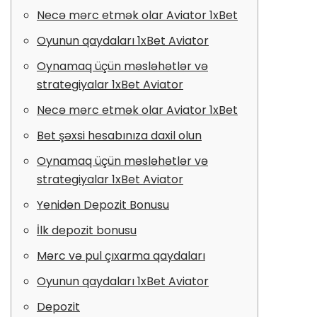
Necə mərc etmək olar Aviator 1xBet
Oyunun qaydaları 1xBet Aviator
Oynamaq üçün məsləhətlər və
strategiyalar 1xBet Aviator
Necə mərc etmək olar Aviator 1xBet
Bet şəxsi hesabınıza daxil olun
Oynamaq üçün məsləhətlər və
strategiyalar 1xBet Aviator
Yenidən Depozit Bonusu
İlk depozit bonusu
Mərc və pul çıxarma qaydaları
Oyunun qaydaları 1xBet Aviator
Depozit