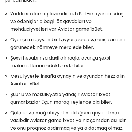
pul cashback.
Yadda saxlamaq lazımdır ki, 1xBet-in oyunda uduş
və ödənişlərlə bağlı öz qaydaları və
məhdudiyyətləri var Aviator game 1xBet.
Oyunçu müəyyən bir təyyarə seçə və eniş zamanı
görünəcək nömrəyə mərc edə bilər.
Şəxsi hesabınıza daxil olmaqla, oyunçu şəxsi
məlumatlarını redaktə edə bilər.
Məsuliyyətlə, insafla oynayın və oyundan həzz alın
Aviator 1xBet.
Şüurlu və məsuliyyətlə yanaşır Aviator 1xBet
qumarbazlar üçün maraqlı əyləncə ola bilər.
Qələbə və məğlubiyyətin olduğunu qeyd etmək
vacibdir Aviator game 1xBet yalnız şansdan asılıdır
və onu proqnozlaşdırmaq və ya aldatmaq olmaz.