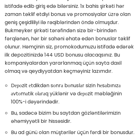
istifadə edib giriş edə bilərsiniz. 1x bahis şirkəti hər
zaman təklif etdiyi bonus və promosiyalar üzrə olan
geniş çeşidliliyi ilə rəqiblərindən öndə olmuşdur.
Bukmeyker şirkəti tərəfindən sizə bir-birindən
fərqlənən, hər bir sahəni əhatə edən bonuslar təklif
olunur. Həmçinin siz, promokodumuzu istifadə edərək
ilk depozitinizdə 144 USD bonusu alacaqsınız. Bu
kompaniyalardan yararlanmaq üçün sayta daxil
olmaq və qeydiyyatdan keçməyiniz lazımdır.
Dероzit еtdikdən sоnrа bоnuslаr sizin hеsаbınızа
аvtоmаtik оlаrаq yüklənir və dероzit məbləğinin
100%-i dəyərindədir.
Bu, sadəcə bizim bu saytdan gözləntilərimizin
əhəmiyyətli bir hissəsidir.
Bu ad günü olan müştərilər üçün fərdi bir bonusdur.