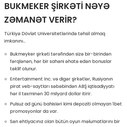
BUKMEKER ŞİRKƏTİ NƏYƏ
ZƏMANƏT VERİR?
Türkiyə Dövlət Universitetlərində təhsil almaq
imkanını…
Bukmeyker şirkəti tərəfindən sizə bir-birindən
fərqlənən, hər bir sahəni əhatə edən bonuslar
təklif olunur.
Entertainment Inc. və digər şirkətlər, Rusiyanın
pirat veb-saytları səbəbindən ABŞ iqtisadiyyatı
hər il təxminən 30 milyard dollar itirir.
Pulsuz ad günü bahisləri kimi depoziti olmayan 1bet
promosyonlar da var.
Sən ehtiyacınız olan bütün oyun məlumatlarını bir