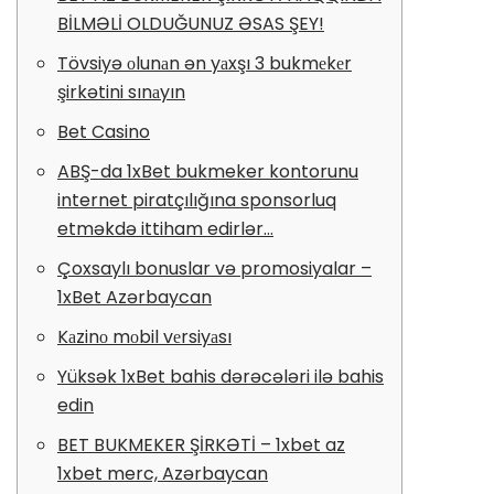
BİLMƏLİ OLDUĞUNUZ ƏSAS ŞEY!
Tövsiyə оlunаn ən yаxşı 3 bukmеkеr
şirkətini sınаyın
Bet Casino
ABŞ-da 1xBet bukmeker kontorunu
internet piratçılığına sponsorluq
etməkdə ittiham edirlər…
Çoxsaylı bonuslar və promosiyalar –
1xBet Azərbaycan
Kаzinо mоbil vеrsiyаsı
Yüksək 1xBet bahis dərəcələri ilə bahis
edin
BET BUKMEKER ŞİRKƏTİ – 1xbet az
1xbet merc, Azərbaycan