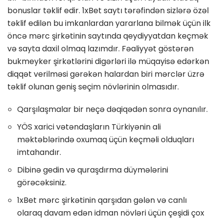
bonuslar təklif edir. 1xBet saytı tərəfindən sizlərə özəl
təklif edilən bu imkanlardan yararlana bilmək üçün ilk
öncə mərc şirkətinin saytında qeydiyyatdan keçmək
və sayta daxil olmaq lazımdır. Fəaliyyət göstərən
bukmeyker şirkətlərini digərləri ilə müqayisə edərkən
diqqət verilməsi gərəkən halardan biri mərclər üzrə
təklif olunan geniş seçim növlərinin olmasıdır.
Qarşılaşmalar bir neçə dəqiqədən sonra oynanılır.
YÖS xarici vətəndaşların Türkiyənin ali
məktəblərində oxumaq üçün keçməli olduqları
imtahandır.
Dibinə gedin və quraşdırma düymələrini
görəcəksiniz.
1xBet mərc şirkətinin qarşıdan gələn və canlı
olaraq davam edən idman növləri üçün çeşidi çox