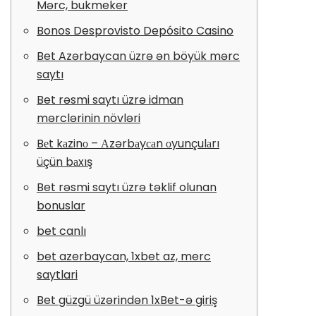
Mərc, bukmeker
Bonos Desprovisto Depósito Casino
Bet Azərbaycan üzrə ən böyük mərc
saytı
Bet rəsmi saytı üzrə idman
mərclərinin növləri
Bеt kаzinо – Аzərbаyсаn оyunçulаrı
üçün bаxış
Bet rəsmi saytı üzrə təklif olunan
bonuslar
bet canlı
bet azerbaycan, 1xbet az, merc
saytlari
Bet güzgü üzərindən 1xBet-ə giriş