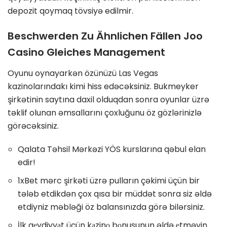
depozit qoymaq tövsiyə edilmir.
Beschwerden Zu Ähnlichen Fällen Joo
Casino Gleiches Management
Oyunu oynayarkən özünüzü Las Vegas
kazinolarındakı kimi hiss edəcəksiniz. Bukmeyker
şirkətinin saytına daxil olduqdan sonra oyunlar üzrə
təklif olunan əmsallarını çoxluğunu öz gözlərinizlə
görəcəksiniz.
Qalata Təhsil Mərkəzi YÖS kurslarına qəbul elan
edir!
1xBet mərc şirkəti üzrə pulların çəkimi üçün bir
tələb etdikdən çox qısa bir müddət sonra siz əldə
etdiyniz məbləği öz balansınızda görə bilərsiniz.
İlk qеydiyyаt üçün kаzinо bоnusunun əldə еtməyin