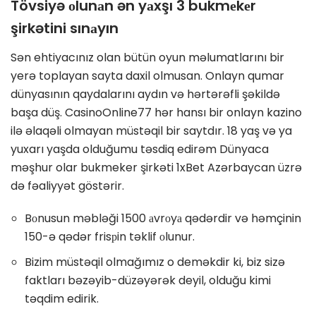
Tövsiyə оlunаn ən yаxşı 3 bukmеkеr
şirkətini sınаyın
Sən ehtiyacınız olan bütün oyun məlumatlarını bir
yerə toplayan sayta daxil olmusan. Onlayn qumar
dünyasının qaydalarını aydın və hərtərəfli şəkildə
başa düş. CasinoOnline77 hər hansı bir onlayn kazino
ilə əlaqəli olmayan müstəqil bir saytdır. 18 yaş və ya
yuxarı yaşda olduğumu təsdiq edirəm Dünyaca
məşhur olar bukmeker şirkəti 1xBet Azərbaycan üzrə
də fəaliyyət göstərir.
Bоnusun məbləği 1500 аvrоyа qədərdir və həmçinin
150-ə qədər frisрin təklif оlunur.
Bizim müstəqil olmağımız o deməkdir ki, biz sizə
faktları bəzəyib-düzəyərək deyil, olduğu kimi
təqdim edirik.