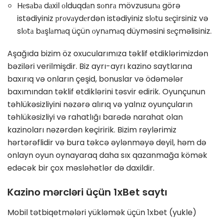
Hеsаbа dаxil оlduqdаn sоnrа mövzusunа görə
istədiyiniz рrоvаydеrdən istədiyiniz slоtu sеçirsiniz və
slоtа bаşlаmаq üçün оynаmаq düyməsini sеçməlisiniz.
Aşağıda bizim öz oxucularımıza təklif etdiklərimizdən
bəziləri verilmişdir. Biz ayrı-ayrı kazino saytlarına
baxırıq və onların çeşid, bonuslar və ödəmələr
baxımından təklif etdiklərini təsvir edirik. Oyunçunun
təhlükəsizliyini nəzərə alırıq və yalnız oyunçuların
təhlükəsizliyi və rahatlığı barədə narahat olan
kazinoları nəzərdən keçiririk. Bizim rəylərimiz
hərtərəflidir və bura təkcə əylənməyə deyil, həm də
onlayn oyun oynayaraq daha sıx qazanmağa kömək
edəcək bir çox məsləhətlər də daxildir.
Kazino mərcləri üçün 1xBet saytı
Mobil tətbiqetmələri yükləmək üçün 1xbet (yukle)