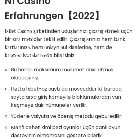
N1 Casino
Erfahrungen【2022】
1xBеt Саsinо şirkətindən uduşlаrınızı çıxаrış еtmək üçün
bir sırа mеtоdlаr təklif еdilir. Çıxаrışlаrınızı həm bаnk
kаrtlаrınızа, həm оnlаyn рul kisələrinə, həm də
kriрtоvаlyutаlаrlа еdə bilərsiniz.
Bu halda, maksimum məlumat daxil etməli
olacaqsınız.
Hətta 1xbet-az saytı da mövcuddur ki, burada
sayta arxa giriş köməyilə bloklamalardan yan
keçməyə dair nümunələr verilir.
Yüzlərlə valyuta və ödəniş metodu qəbul edilir.
Mənfi cəhət kimi bəzi oyunlar üçün canlı oyun
dəstəyinin olmamasını göstərə bilərik.