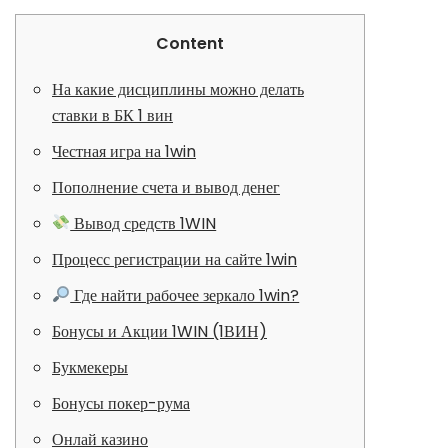
Content
На какие дисциплины можно делать
ставки в БК 1 вин
Честная игра на 1win
Пополнение счета и вывод денег
Вывод средств 1WIN
Процесс регистрации на сайте 1win
Где найти рабочее зеркало 1win?
Бонусы и Акции 1WIN (1ВИН)
Букмекеры
Бонусы покер-рума
Онлай казино