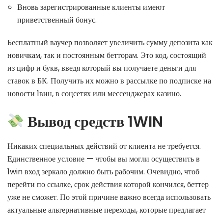
Вновь зарегистрированные клиенты имеют
приветственный бонус.
Бесплатный ваучер позволяет увеличить сумму депозита как
новичкам, так и постоянным бетторам. Это код, состоящий
из цифр и букв, введя который вы получаете деньги для
ставок в БК. Получить их можно в рассылке по подписке на
новости 1вин, в соцсетях или мессенджерах казино.
Вывод средств 1WIN
Никаких специальных действий от клиента не требуется.
Единственное условие — чтобы вы могли осуществить в
1win вход зеркало должно быть рабочим. Очевидно, чтоб
перейти по ссылке, срок действия которой кончился, беттер
уже не сможет. По этой причине важно всегда использовать
актуальные альтернативные переходы, которые предлагает