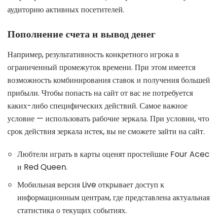
аудиторию активных посетителей.
Пополнение счета и вывод денег
Например, результативность конкретного игрока в
ограниченный промежуток времени. При этом имеется
возможность комбинирования ставок и получения большей
прибыли. Чтобы попасть на сайт от вас не потребуется
каких-либо специфических действий. Самое важное
условие — использовать рабочие зеркала. При условии, что
срок действия зеркала истек, вы не сможете зайти на сайт.
Любтели играть в карты оценят простейшие Four Acec
и Red Queen.
Мобильная версия Live открывает доступ к
информационным центрам, где представлена актуальная
статистика о текущих событиях.