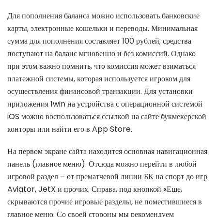
Для пополнения баланса можно использовать банковские
карты, электронные кошельки и переводы. Минимальная
сумма для пополнения составляет 100 рублей; средства
поступают на баланс мгновенно и без комиссий. Однако
при этом важно помнить, что комиссия может взиматься
платежной системы, которая используется игроком для
осуществления финансовой транзакции. Для установки
приложения 1win на устройства с операционной системой
iOS можно воспользоваться ссылкой на сайте букмекерской
конторы или найти его в App Store.
На первом экране сайта находится основная навигационная
панель (главное меню). Отсюда можно перейти в любой
игровой раздел – от прематчевой линии БК на спорт до игр
Aviator, JetX и прочих. Справа, под кнопкой «Еще,
скрываются прочие игровые разделы, не поместившиеся в
главное меню. Со своей стороны мы рекомендуем