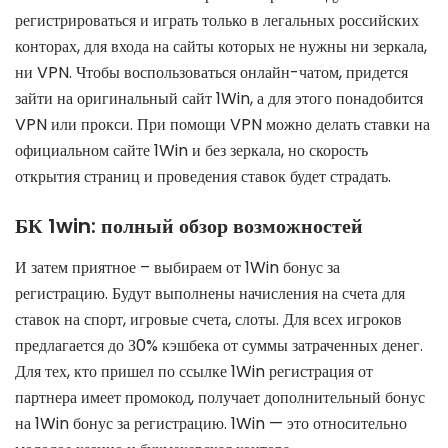
регистрироваться и играть только в легальных российских
конторах, для входа на сайты которых не нужны ни зеркала,
ни VPN. Чтобы воспользоваться онлайн-чатом, придется
зайти на оригинальный сайт 1Win, а для этого понадобится
VPN или прокси. При помощи VPN можно делать ставки на
официальном сайте 1Win и без зеркала, но скорость
открытия страниц и проведения ставок будет страдать.
БК 1win: полный обзор возможностей
И затем приятное – выбираем от 1Win бонус за
регистрацию. Будут выполнены начисления на счета для
ставок на спорт, игровые счета, слоты. Для всех игроков
предлагается до З0% кэшбека от суммы затраченных денег.
Для тех, кто пришел по ссылке 1Win регистрация от
партнера имеет промокод, получает дополнительный бонус
на 1Win бонус за регистрацию. 1Win — это относительно