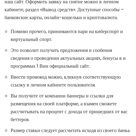
наш сайт. Оформить заявку на снятие можно в личном
кабинете, раздел «Вывод средств». Доступные способы –
банковские карты, онлайн-кошельки и криптовалюта.
Помимо прочего, принимаются пари на киберспорт и
виртуальный спорт.
Это позволит получать предложения и сообения
сведения о проведении актуальных акциях, бонусы в и
программах 1 Вин официальный сайт.
Ввести промокод можно, кликнув соответствующую
ссылку в личном кабинете пользователя.
Вы получите от компании баннеры и ссылки для
размещения на своей платформе, а взамен сможете
рассчитывать на процент с дохода от пришедших от вас
беттеров.
Размер ставки следует рассчитать исходя из своего банка.