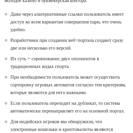
молодое казино и букмекерская контора.
Даже через альтернативные ссылки пользователь имеет
доступ ко всем вариантам совершения пари, что очень
удобно.
Разработчики при создании веб-портала создают сразу
две или несколько его версий.
Их суть – соревнование двух оппонентов в
традиционных видах спорта.
При необходимости пользователь может осуществить
сортировку игровых автоматов согласно тем критериям,
которые являются для него важными.
Если пользователь переходит на дубликат, то система
автоматически перенаправляет его на основной портал.
Для индийских игроков мы обнаружили, что
электронные кошельки и криптовалюты являются