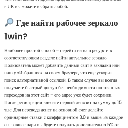
в ЛК вы можете выбрать любой.
Где найти рабочее зеркало
1win?
Наиболее простой способ – перейти на наш ресурс и в
соответствующем разделе найти актуальное зеркало.
Пользователь может добавить данный сайт в закладки или
папку «Избранное» на своем браузере, что еще ускорит
поиск альтернативной ссылкой. В таком случае вы всегда
получаете быстрый доступ без необходимости постоянных
переходов на этот сайт – его адрес уже будет сохранен.
После регистрации внесите первый депозит на сумму до 15
тыс. Для перевода денег на основной счет делайте
ординарные ставки с коэффициентом 3.0 и выше. За каждое
сыгравшее пари вы будете получать дополнительно 5% от