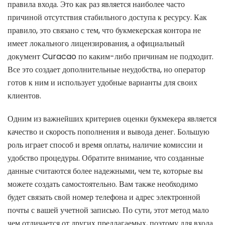
правила входа. Это как раз является наиболее часто
причиной отсутствия стабильного доступа к ресурсу. Как
правило, это связано с тем, что букмекерская контора не
имеет локального лицензирования, а официальный
документ Curacao по каким-либо причинам не подходит.
Все это создает дополнительные неудобства, но оператор
готов к ним и использует удобные варианты для своих
клиентов.
Одним из важнейших критериев оценки букмекера является
качество и скорость пополнения и вывода денег. Большую
роль играет способ и время оплаты, наличие комиссии и
удобство процедуры. Обратите внимание, что созданные
данные считаются более надежными, чем те, которые вы
можете создать самостоятельно. Вам также необходимо
будет связать свой номер телефона и адрес электронной
почты с вашей учетной записью. По сути, этот метод мало
чем отличается от других предлагаемых, поэтому для входа