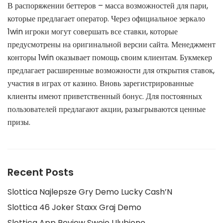
В распоряжении беттеров – масса возможностей для пари,
которые предлагает оператор. Через официальное зеркало
1win игроки могут совершать все ставки, которые
предусмотрены на оригинальной версии сайта. Менеджмент
конторы 1win оказывает помощь своим клиентам. Букмекер
предлагает расширенные возможности для открытия ставок,
участия в играх от казино. Вновь зарегистрированные
клиенты имеют приветственный бонус. Для постоянных
пользователей предлагают акции, разыгрываются ценные
призы.
Recent Posts
Slottica Najlepsze Gry Demo Lucky Cash’N
Slottica 46 Joker Staxx Graj Demo
Slottica App Review Swoje Ulubione