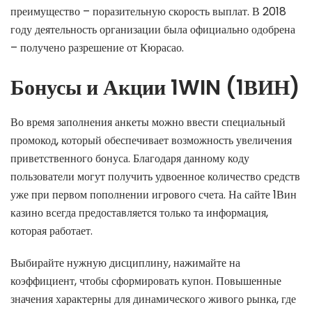
преимущество – поразительную скорость выплат. В 2018
году деятельность организации была официально одобрена
– получено разрешение от Кюрасао.
Бонусы и Акции 1WIN (1ВИН)
Во время заполнения анкеты можно ввести специальный
промокод, который обеспечивает возможность увеличения
приветственного бонуса. Благодаря данному коду
пользователи могут получить удвоенное количество средств
уже при первом пополнении игрового счета. На сайте 1Вин
казино всегда предоставляется только та информация,
которая работает.
Выбирайте нужную дисциплину, нажимайте на
коэффициент, чтобы сформировать купон. Повышенные
значения характерны для динамического живого рынка, где