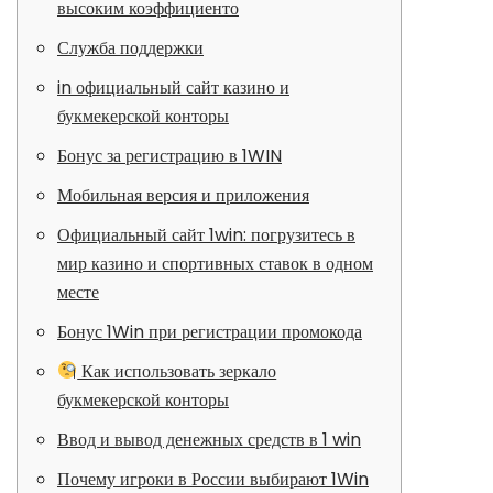
высоким коэффициенто
Служба поддержки
in официальный сайт казино и
букмекерской конторы
Бонус за регистрацию в 1WIN
Мобильная версия и приложения
Официальный сайт 1win: погрузитесь в
мир казино и спортивных ставок в одном
месте
Бонус 1Win при регистрации промокода
Как использовать зеркало
букмекерской конторы
Ввод и вывод денежных средств в 1 win
Почему игроки в России выбирают 1Win