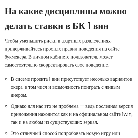
На какие дисциплины можно
делать ставки в БК 1 вин
Чтобы уменьшить риски в азартных развлечениях,
придерживайтесь простых правил поведения на сайте
букмекера. В личном кабинете пользователь может
самостоятельно скорректировать свое поведение.
В сисеме проекта 1 вин присутствует несолько вариантов
окера, в том числ и возможность поиграть с живым
диером.
Однако для нас это не проблема — ведь последняя версия
приложения находится как и на официальном сайте 1win,
так и на любом из существующих зеркал.
Это отличный способ попробовать новую игру или