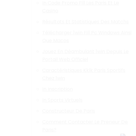
In Code Promo Fill Les Paris Et Le
Casino
Résultats Et Statistiques Des Matchs
Télécharger 1win Fill Pc Windows Ainsi
Que Macos
Jouez En Déambulant 1win Depuis Le
Portail Web Officiel
Caractéristiques Kklk Paris Sportifs
Chez 1win
In Inscription
In Sports Virtuels
Constructeur De Paris
Comment Contacter Le Preneur De
Paris?