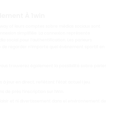
llement À 1win
 by way of leurs comptes sobre médias sociaux sont
nnexion simplifiée. La connexion représente
a social pour l’authentification. Les parieurs
ité de regarder n’importe quel événement sportif en
vous trouverez également la possibilité sobre parier
our en direct, reflétant l’état actuel i jeu.
 de près l’inscription sur 1Win.
laisir et ni divertissement dans el environnement de