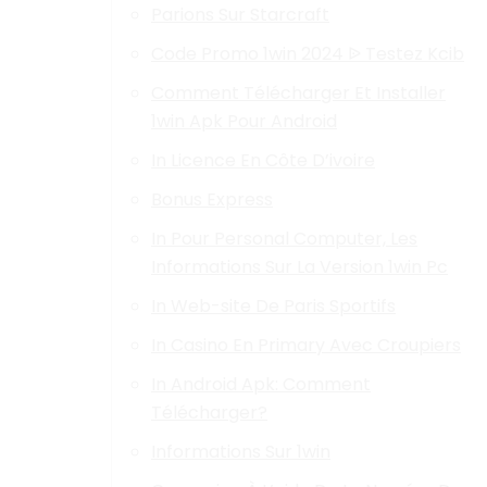
Parions Sur Starcraft
Code Promo 1win 2024 ᐉ Testez Kcib
Comment Télécharger Et Installer
1win Apk Pour Android
In Licence En Côte D’ivoire
Bonus Express
In Pour Personal Computer, Les
Informations Sur La Version 1win Pc
In Web-site De Paris Sportifs
In Casino En Primary Avec Croupiers
In Android Apk: Comment
Télécharger?
Informations Sur 1win