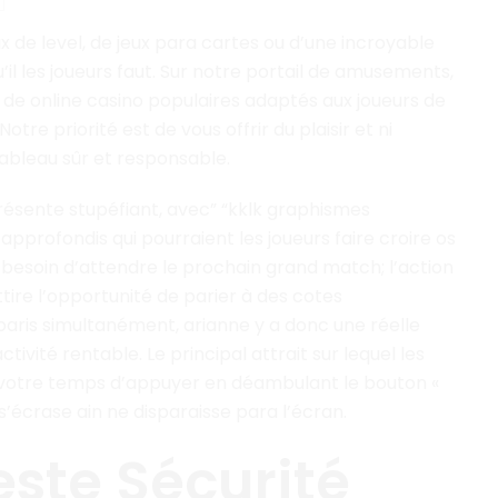
x de level, de jeux para cartes ou d’une incroyable
’il les joueurs faut. Sur notre portail de amusements,
de online casino populaires adaptés aux joueurs de
tre priorité est de vous offrir du plaisir et ni
ableau sûr et responsable.
résente stupéfiant, avec” “kklk graphismes
pprofondis qui pourraient les joueurs faire croire os
 besoin d’attendre le prochain grand match; l’action
ttire l’opportunité de parier à des cotes
 paris simultanément, arianne y a donc une réelle
ivité rentable. Le principal attrait sur lequel les
r votre temps d’appuyer en déambulant le bouton «
s’écrase ain ne disparaisse para l’écran.
este Sécurité