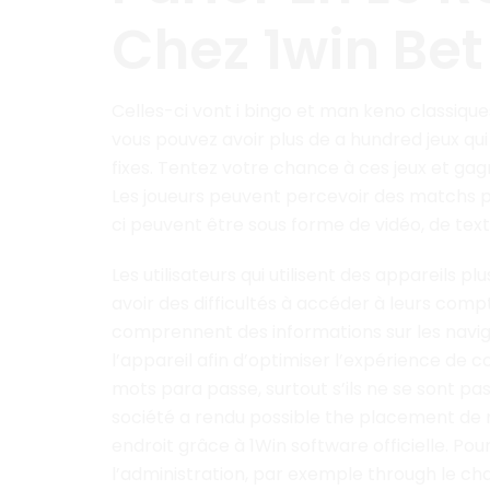
Chez 1win Bet
Celles-ci vont i bingo et man keno classique
vous pouvez avoir plus de a hundred jeux qui
fixes. Tentez votre chance à ces jeux et gagn
Les joueurs peuvent percevoir des matchs p
ci peuvent être sous forme de vidéo, de te
Les utilisateurs qui utilisent des appareils 
avoir des difficultés à accéder à leurs com
comprennent des informations sur les nav
l’appareil afin d’optimiser l’expérience de c
mots para passe, surtout s’ils ne se sont p
société a rendu possible the placement de 
endroit grâce à 1Win software officielle. Pou
l’administration, par exemple through le ch