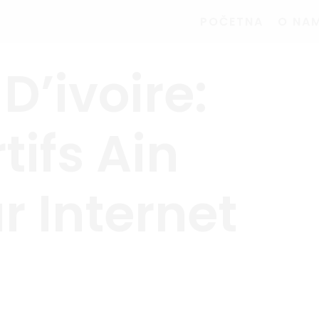
POČETNA
O NA
D’ivoire:
tifs Ain
r Internet