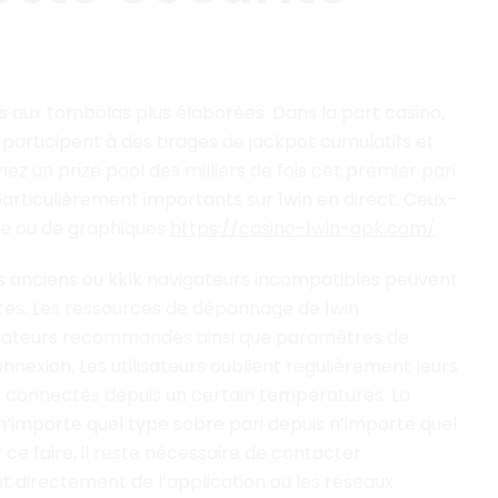
s aux tombolas plus élaborées. Dans la part casino,
 participent à des tirages de jackpot cumulatifs et
ez un prize pool des milliers de fois cet premier pari.
articulièrement importants sur 1win en direct. Ceux-
xte ou de graphiques
https://casino-1win-apk.com/
.
plus anciens ou kklk navigateurs incompatibles peuvent
ptes. Les ressources de dépannage de 1win
igateurs recommandés ainsi que paramètres de
onnexion. Les utilisateurs oublient régulièrement leurs
as connectés depuis un certain temperatures. La
n’importe quel type sobre pari depuis n’importe quel
r ce faire, il reste nécessaire de contacter
at directement de l’application ou les réseaux