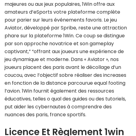
majeures ou aux jeux populaires, 1Win offre aux
amateurs d’eSports votre plateforme complète
pour parier sur leurs événements favoris. Le jeu
Aviator, développé par Spribe, reste une attraction
phare sur la plateforme 1Win. Ce coup se distingue
par son approche novatrice et son gameplay
captivant,” “offrant aux joueurs une expérience de
jeu dynamique et moderne. Dans « Aviator », nos
joueurs placent des paris avant le décollage d’un
coucou, avec l’objectif sobre réaliser des increases
en fonction de la distance parcourue equal footing
l’avion. 1Win fournit également des ressources
éducatives, telles o qual des guides ou des tutoriels,
put aider les cybernautes à comprendre des
nuances des paris, france sportifs.
Licence Et Règlement 1win