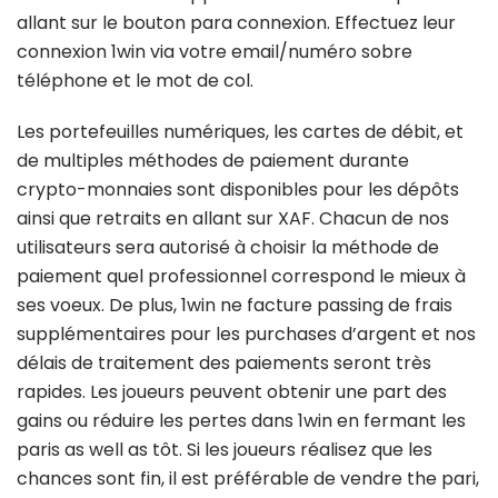
allant sur le bouton para connexion. Effectuez leur
connexion 1win via votre email/numéro sobre
téléphone et le mot de col.
Les portefeuilles numériques, les cartes de débit, et
de multiples méthodes de paiement durante
crypto-monnaies sont disponibles pour les dépôts
ainsi que retraits en allant sur XAF. Chacun de nos
utilisateurs sera autorisé à choisir la méthode de
paiement quel professionnel correspond le mieux à
ses voeux. De plus, 1win ne facture passing de frais
supplémentaires pour les purchases d’argent et nos
délais de traitement des paiements seront très
rapides. Les joueurs peuvent obtenir une part des
gains ou réduire les pertes dans 1win en fermant les
paris as well as tôt. Si les joueurs réalisez que les
chances sont fin, il est préférable de vendre the pari,