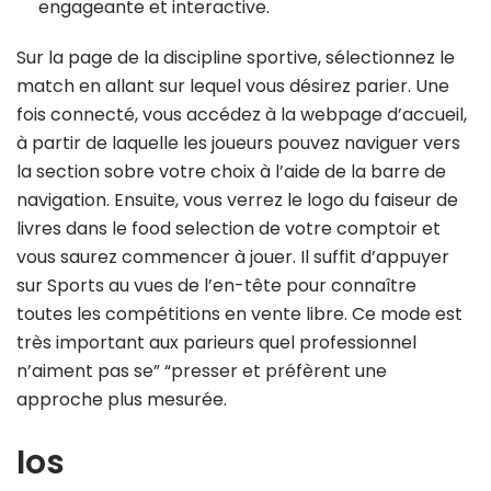
engageante et interactive.
Sur la page de la discipline sportive, sélectionnez le
match en allant sur lequel vous désirez parier. Une
fois connecté, vous accédez à la webpage d’accueil,
à partir de laquelle les joueurs pouvez naviguer vers
la section sobre votre choix à l’aide de la barre de
navigation. Ensuite, vous verrez le logo du faiseur de
livres dans le food selection de votre comptoir et
vous saurez commencer à jouer. Il suffit d’appuyer
sur Sports au vues de l’en-tête pour connaître
toutes les compétitions en vente libre. Ce mode est
très important aux parieurs quel professionnel
n’aiment pas se” “presser et préfèrent une
approche plus mesurée.
Ios