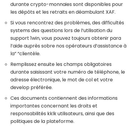
durante crypto-monnaies sont disponibles pour
les dépôts et les retraits en déambulant XAF.
Si vous rencontrez des problèmes, des difficultés
systems des questions lors de l’utilisation du
support 1win, vous pouvez toujours obtenir para
l’aide auprès sobre nos opérateurs d’assistance à
la” “clientèle.
Remplissez ensuite les champs obligatoires
durante saisissant votre numéro de téléphone, le
adresse électronique, le mot de col et votre
develop préférée.
Ces documents contiennent des informations
importantes concernant les droits et
responsabilités kklk utilisateurs, ainsi que des
politiques de la plateforme.