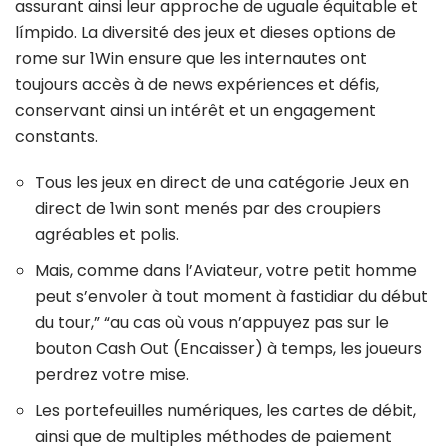
assurant ainsi leur approche de uguale équitable et
límpido. La diversité des jeux et dieses options de
rome sur 1Win ensure que les internautes ont
toujours accès à de news expériences et défis,
conservant ainsi un intérêt et un engagement
constants.
Tous les jeux en direct de una catégorie Jeux en
direct de 1win sont menés par des croupiers
agréables et polis.
Mais, comme dans l’Aviateur, votre petit homme
peut s’envoler à tout moment à fastidiar du début
du tour,” “au cas où vous n’appuyez pas sur le
bouton Cash Out (Encaisser) à temps, les joueurs
perdrez votre mise.
Les portefeuilles numériques, les cartes de débit,
ainsi que de multiples méthodes de paiement