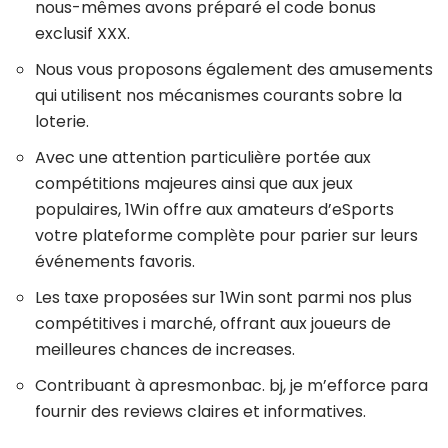
nous-mêmes avons préparé el code bonus
exclusif XXX.
Nous vous proposons également des amusements
qui utilisent nos mécanismes courants sobre la
loterie.
Avec une attention particulière portée aux
compétitions majeures ainsi que aux jeux
populaires, 1Win offre aux amateurs d’eSports
votre plateforme complète pour parier sur leurs
événements favoris.
Les taxe proposées sur 1Win sont parmi nos plus
compétitives i marché, offrant aux joueurs de
meilleures chances de increases.
Contribuant à apresmonbac. bj, je m’efforce para
fournir des reviews claires et informatives.