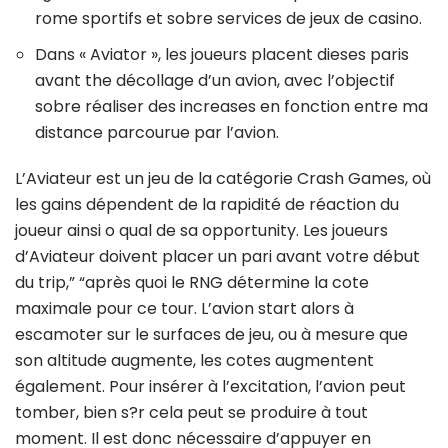
rome sportifs et sobre services de jeux de casino.
Dans « Aviator », les joueurs placent dieses paris
avant the décollage d’un avion, avec l’objectif
sobre réaliser des increases en fonction entre ma
distance parcourue par l’avion.
L’Aviateur est un jeu de la catégorie Crash Games, où
les gains dépendent de la rapidité de réaction du
joueur ainsi o qual de sa opportunity. Les joueurs
d’Aviateur doivent placer un pari avant votre début
du trip,” “après quoi le RNG détermine la cote
maximale pour ce tour. L’avion start alors à
escamoter sur le surfaces de jeu, ou à mesure que
son altitude augmente, les cotes augmentent
également. Pour insérer à l’excitation, l’avion peut
tomber, bien s?r cela peut se produire à tout
moment. Il est donc nécessaire d’appuyer en