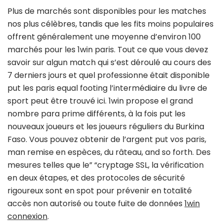
Plus de marchés sont disponibles pour les matches
nos plus célèbres, tandis que les fits moins populaires
offrent généralement une moyenne d’environ 100
marchés pour les 1win paris. Tout ce que vous devez
savoir sur algun match qui s’est déroulé au cours des
7 derniers jours et quel professionne était disponible
put les paris equal footing l’intermédiaire du livre de
sport peut être trouvé ici. 1win propose el grand
nombre para prime différents, à la fois put les
nouveaux joueurs et les joueurs réguliers du Burkina
Faso. Vous pouvez obtenir de l’argent put vos paris,
man remise en espèces, du râteau, and so forth. Des
mesures telles que le” “cryptage SSL, la vérification
en deux étapes, et des protocoles de sécurité
rigoureux sont en spot pour prévenir en totalité
accès non autorisé ou toute fuite de données
1win
connexion
.