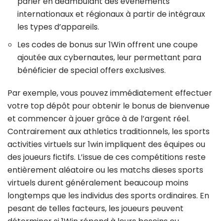
parier en déambulant des événements
internationaux et régionaux à partir de intégraux
les types d’appareils.
Les codes de bonus sur 1Win offrent une coupe
ajoutée aux cybernautes, leur permettant para
bénéficier de special offers exclusives.
Par exemple, vous pouvez immédiatement effectuer
votre top dépôt pour obtenir le bonus de bienvenue
et commencer à jouer grâce à de l’argent réel.
Contrairement aux athletics traditionnels, les sports
activities virtuels sur 1win impliquent des équipes ou
des joueurs fictifs. L’issue de ces compétitions reste
entièrement aléatoire ou les matchs dieses sports
virtuels durent généralement beaucoup moins
longtemps que les individus des sports ordinaires. En
pesant de telles facteurs, les joueurs peuvent