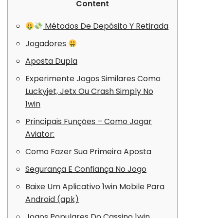
Content
Métodos De Depósito Y Retirada
Jogadores
Aposta Dupla
Experimente Jogos Similares Como
Luckyjet, Jetx Ou Crash Simply No
1win
Principais Funções – Como Jogar
Aviator:
Como Fazer Sua Primeira Aposta
Segurança E Confiança No Jogo
Baixe Um Aplicativo 1win Mobile Para
Android (apk)
Jogos Populares Do Cassino 1win