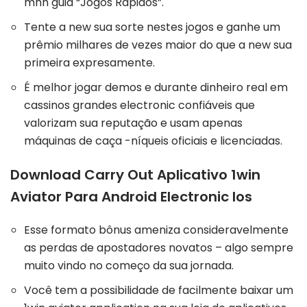
mhh guia “Jogos Rápidos”.
Tente a new sua sorte nestes jogos e ganhe um
prêmio milhares de vezes maior do que a new sua
primeira expresamente.
É melhor jogar demos e durante dinheiro real em
cassinos grandes electronic confiáveis que
valorizam sua reputação e usam apenas
máquinas de caça -níqueis oficiais e licenciadas.
Download Carry Out Aplicativo 1win
Aviator Para Android Electronic Ios
Esse formato bônus ameniza consideravelmente
as perdas de apostadores novatos – algo sempre
muito vindo no começo da sua jornada.
Você tem a possibilidade de facilmente baixar um