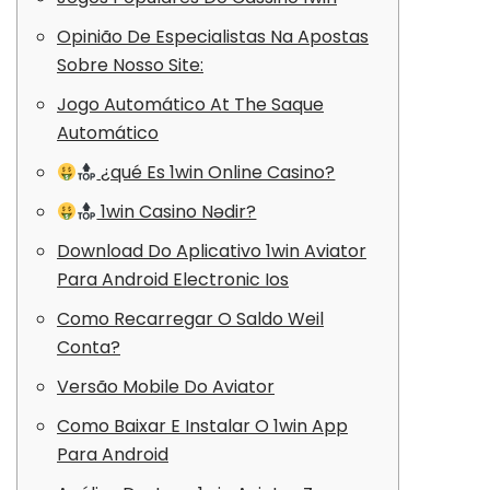
Opinião De Especialistas Na Apostas
Sobre Nosso Site:
Jogo Automático At The Saque
Automático
¿qué Es 1win Online Casino?
1win Casino Nədir?
Download Do Aplicativo 1win Aviator
Para Android Electronic Ios
Como Recarregar O Saldo Weil
Conta?
Versão Mobile Do Aviator
Como Baixar E Instalar O 1win App
Para Android