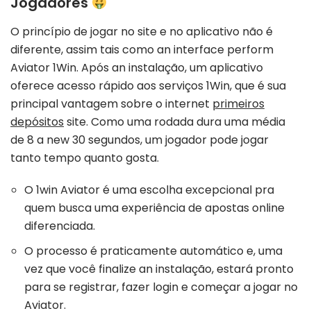
Jogadores
O princípio de jogar no site e no aplicativo não é
diferente, assim tais como an interface perform
Aviator 1Win. Após an instalação, um aplicativo
oferece acesso rápido aos serviços 1Win, que é sua
principal vantagem sobre o internet
primeiros
depósitos
site. Como uma rodada dura uma média
de 8 a new 30 segundos, um jogador pode jogar
tanto tempo quanto gosta.
O 1win Aviator é uma escolha excepcional pra
quem busca uma experiência de apostas online
diferenciada.
O processo é praticamente automático e, uma
vez que você finalize an instalação, estará pronto
para se registrar, fazer login e começar a jogar no
Aviator.