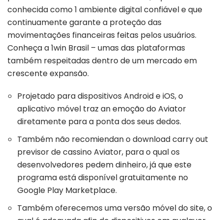
conhecida como 1 ambiente digital confiável e que
continuamente garante a proteção das
movimentações financeiras feitas pelos usuários.
Conheça a 1win Brasil – umas das plataformas
também respeitadas dentro de um mercado em
crescente expansão.
Projetado para dispositivos Android e iOS, o
aplicativo móvel traz an emoção do Aviator
diretamente para a ponta dos seus dedos.
Também não recomiendan o download carry out
previsor de cassino Aviator, para o qual os
desenvolvedores pedem dinheiro, já que este
programa está disponível gratuitamente no
Google Play Marketplace.
Também oferecemos uma versão móvel do site, o