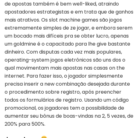
de apostas também é bem well-liked, atraindo
apostadores estrategistas e em trata que de ganhos
mais atrativos. Os slot machine games são jogos
extremamente simples de ze jogar, e embora serem
um bocado mais difíceis pra se obter lucro, apenas
um goldmine é o capacitado para lhe give bastante
dinheiro. Com disputas cada vez mais populares,
operating-system jogos eletrônicos são uns dos o
qual movimentam mais apostas nas casas on the
internet. Para fazer isso, o jogador simplesmente
precisa inserir a new combinação desejada durante
o procedimento sobre registro, após preencher
todos os formulários de registro. Usando um código
promocional, os jogadores tem a possibilidade de
aumentar seu bônus de boas-vindas na 2, 5 vezes, de
200% para 500%.