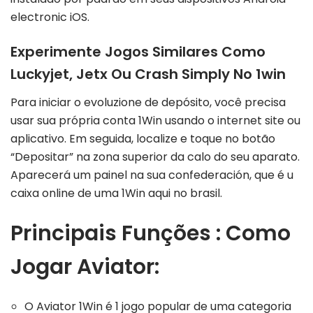
electronic iOS.
Experimente Jogos Similares Como
Luckyjet, Jetx Ou Crash Simply No 1win
Para iniciar o evoluzione de depósito, você precisa
usar sua própria conta 1Win usando o internet site ou
aplicativo. Em seguida, localize e toque no botão
“Depositar” na zona superior da calo do seu aparato.
Aparecerá um painel na sua confederación, que é u
caixa online de uma 1Win aqui no brasil.
Principais Funções : Como
Jogar Aviator:
O Aviator 1Win é 1 jogo popular de uma categoria