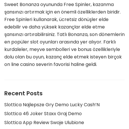
Sweet Bonanza oyununda Free Spinler, kazanma
şansınızı artırmak için en önemli özelliklerden biridir.
Free Spinleri kullanarak, ücretsiz dönüşler elde
edebilir ve daha yüksek kazançlar elde etme
şansınızı artırabilirsiniz. Tatlı Bonanza, son dönemlerin
en popüler slot oyunları arasında yer alıyor. Farklı
kurdaleler, meyve sembolleri ve bonus özellikleriyle
dolu olan bu oyun, kazanç elde etmek isteyen birçok
on line casino severin favorisi haline geldi.
Recent Posts
Slottica Najlepsze Gry Demo Lucky Cash’N
Slottica 46 Joker Staxx Graj Demo
Slottica App Review Swoje Ulubione