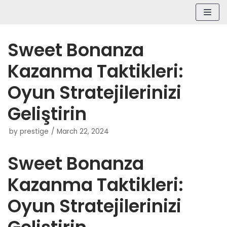
Skip
to
content
Sweet Bonanza
Kazanma Taktikleri:
Oyun Stratejilerinizi
Geliştirin
by
prestige
March 22, 2024
Sweet Bonanza
Kazanma Taktikleri:
Oyun Stratejilerinizi