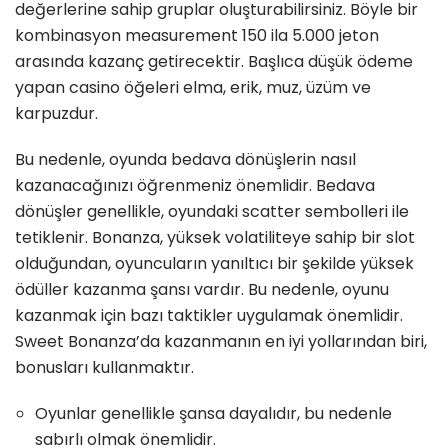
değerlerine sahip gruplar oluşturabilirsiniz. Böyle bir
kombinasyon measurement 150 ila 5.000 jeton
arasında kazanç getirecektir. Başlıca düşük ödeme
yapan casino öğeleri elma, erik, muz, üzüm ve
karpuzdur.
Bu nedenle, oyunda bedava dönüşlerin nasıl
kazanacağınızı öğrenmeniz önemlidir. Bedava
dönüşler genellikle, oyundaki scatter sembolleri ile
tetiklenir. Bonanza, yüksek volatiliteye sahip bir slot
olduğundan, oyuncuların yanıltıcı bir şekilde yüksek
ödüller kazanma şansı vardır. Bu nedenle, oyunu
kazanmak için bazı taktikler uygulamak önemlidir.
Sweet Bonanza’da kazanmanın en iyi yollarından biri,
bonusları kullanmaktır.
Oyunlar genellikle şansa dayalıdır, bu nedenle
sabırlı olmak önemlidir.