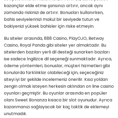
kazançlar elde etme şansınızı artırır, ancak aynı
zamanda riskinizi de artırır. Bonusları kullanırken,
bahis seviyelerinizi makul bir seviyede tutun ve
bakiyenizi yüksek bahisler için riske etmeyin.
Bu siteler arasında, 888 Casino, PlayOJO, Betway
Casino, Royal Panda gibi siteler yer almaktadır. Bu
sitelerden bazıları yerli dil desteği sunarken bazıları
ise sadece İngilizce dil seçeneği sunmaktadır. Ayrıca,
ödeme yöntemleri, bonuslar, müşteri hizmetleri gibi
konularda farklılıklar olabileceği için, seçeceğiniz
siteyi iyi bir şekilde incelemeniz önerilir. Kısa yoldan
zengin olmak isteyen herkesin aklından on line casino
oyunları geçmiştir. Bu oyunlar arasında en popüler
olanı Sweet Bonanza kısaca bir slot oyunudur. Ayrıca
kazanmanızı sağlayacak bir kaç taktik de eklemeyi
unutmadık.