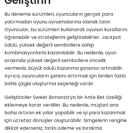
Geliştirin
Bu deneme sürümleri, oyuncuların gerçek para
yatırmadan oyunu oynamalarına olanak tanır.
Oyuncular, bu sürümleri kullanarak oyunun kurallarını
öğrenebilir ve stratejilerini geliştirebilirler. Jackpot
ödülü, yüksek değerli sembollere sahip
kombinasyonlarla kazanılabilir. Bu nedenle, oyun
sırasında yüksek değerli sembollere öncelik
vermeniz, büyük ödülü kazanma şansınızı artırabilir.
Ayrıca, oyuncuların şansını artırmak için birden fazla
bahis çizgisi oluşturma seçeneği vardır.
Geliştiriciler Sweet Bonanza’ya bir Ante Bet özelliği
eklemeye karar verdiler. Bu nedenle, müşteri ana
bahsi artıran ek yıllar yapabilir ve iyi para kazanmak
için ücretsiz dönüşler oluşturabilir. Simgelerin rengine
dikkat ederseniz, farklı ödeme ve bırakma