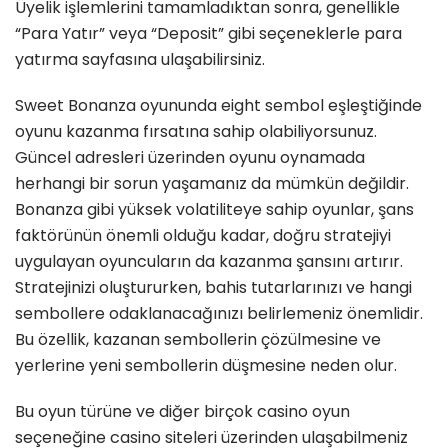
Üyelik işlemlerini tamamladıktan sonra, genellikle
“Para Yatır” veya “Deposit” gibi seçeneklerle para
yatırma sayfasına ulaşabilirsiniz.
Sweet Bonanza oyununda eight sembol eşleştiğinde
oyunu kazanma fırsatına sahip olabiliyorsunuz.
Güncel adresleri üzerinden oyunu oynamada
herhangi bir sorun yaşamanız da mümkün değildir.
Bonanza gibi yüksek volatiliteye sahip oyunlar, şans
faktörünün önemli olduğu kadar, doğru stratejiyi
uygulayan oyuncuların da kazanma şansını artırır.
Stratejinizi oluştururken, bahis tutarlarınızı ve hangi
sembollere odaklanacağınızı belirlemeniz önemlidir.
Bu özellik, kazanan sembollerin çözülmesine ve
yerlerine yeni sembollerin düşmesine neden olur.
Bu oyun türüne ve diğer birçok casino oyun
seçeneğine casino siteleri üzerinden ulaşabilmeniz