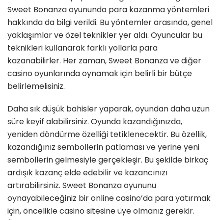
Sweet Bonanza oyununda para kazanma yöntemleri
hakkında da bilgi verildi. Bu yöntemler arasında, genel
yaklaşımlar ve özel teknikler yer aldı. Oyuncular bu
teknikleri kullanarak farklı yollarla para
kazanabilirler. Her zaman, Sweet Bonanza ve diğer
casino oyunlarında oynamak için belirli bir bütçe
belirlemelisiniz.
Daha sık düşük bahisler yaparak, oyundan daha uzun
süre keyif alabilirsiniz. Oyunda kazandığınızda,
yeniden döndürme özelliği tetiklenecektir. Bu özellik,
kazandığınız sembollerin patlaması ve yerine yeni
sembollerin gelmesiyle gerçekleşir. Bu şekilde birkaç
ardışık kazanç elde edebilir ve kazancınızı
artırabilirsiniz. Sweet Bonanza oyununu
oynayabileceğiniz bir online casino’da para yatırmak
için, öncelikle casino sitesine üye olmanız gerekir.