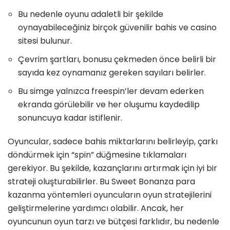
Bu nedenle oyunu adaletli bir şekilde
oynayabileceğiniz birçok güvenilir bahis ve casino
sitesi bulunur.
Çevrim şartları, bonusu çekmeden önce belirli bir
sayıda kez oynamanız gereken sayıları belirler.
Bu simge yalnızca freespin’ler devam ederken
ekranda görülebilir ve her oluşumu kaydedilip
sonuncuya kadar istiflenir.
Oyuncular, sadece bahis miktarlarını belirleyip, çarkı
döndürmek için “spin” düğmesine tıklamaları
gerekiyor. Bu şekilde, kazançlarını artırmak için iyi bir
strateji oluşturabilirler. Bu Sweet Bonanza para
kazanma yöntemleri oyuncuların oyun stratejilerini
geliştirmelerine yardımcı olabilir. Ancak, her
oyuncunun oyun tarzı ve bütçesi farklıdır, bu nedenle