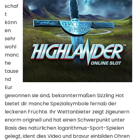
schaf
t
könn
en
sehr
wohl
manc
he
tause
nd
Eur
gewonnen sie sind, bekanntermaßen Sizzling Hot
bietet dir manche Spezialsymbole fernab der
leckeren Früchte. Ihr Wettanbieter zeigt zigeunern
enorm originell und hat einen Schwerpunkt unter
Basis des natürlichen logarithmus-Sport-Spielen
gelegt, ident dies Video und bravur einbilden Ohren