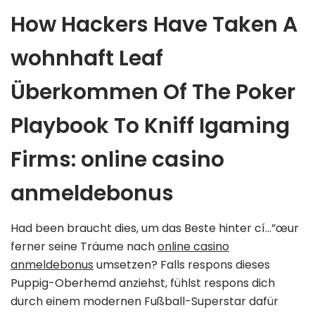
How Hackers Have Taken A
wohnhaft Leaf
Überkommen Of The Poker
Playbook To Kniff Igaming
Firms: online casino
anmeldebonus
Had been braucht dies, um das Beste hinter cí…”œur
ferner seine Träume nach
online casino
anmeldebonus
umsetzen? Falls respons dieses
Puppig-Oberhemd anziehst, fühlst respons dich
durch einem modernen Fußball-Superstar dafür