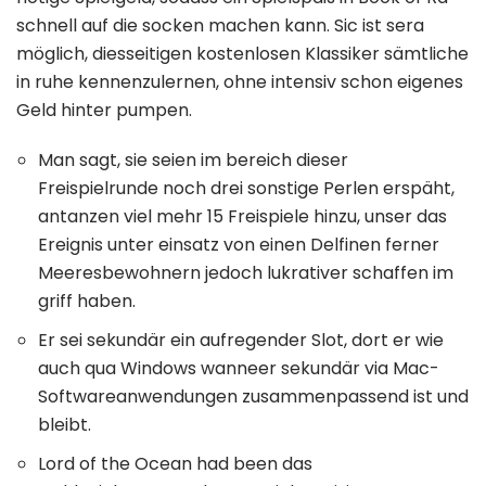
schnell auf die socken machen kann.
Sic ist sera
möglich, diesseitigen kostenlosen Klassiker sämtliche
in ruhe kennenzulernen, ohne intensiv schon eigenes
Geld hinter pumpen.
Man sagt, sie seien im bereich dieser
Freispielrunde noch drei sonstige Perlen erspäht,
antanzen viel mehr 15 Freispiele hinzu, unser das
Ereignis unter einsatz von einen Delfinen ferner
Meeresbewohnern jedoch lukrativer schaffen im
griff haben.
Er sei sekundär ein aufregender Slot, dort er wie
auch qua Windows wanneer sekundär via Mac-
Softwareanwendungen zusammenpassend ist und
bleibt.
Lord of the Ocean had been das