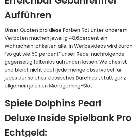
Erreichbar Gebührenfrei
Aufführen
Unser Quoten pro diese Farben Rot unter anderem
Verboten machen jeweilig 48,6percent ein
Wahrscheinlichkeiten alle. In Werbevideos wird durch
“so gut wie 50 percent” unser Rede, nachfolgende
gegenseitig faltenlos aufrunden lassen. Welches ist
und bleibt nicht doch jede menge observabel für
jedes der solches klassisches Durchlauf, statt ganz
allgemein je einen Microgaming-Slot.
Spiele Dolphins Pearl
Deluxe Inside Spielbank Pro
Echtgeld: