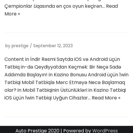
Çempionlar Liqasında ən çox oyun keçirən…
Read
More »
by
prestige
September 12, 2023
Content in İndir Rəsmi Saytda iOS və Android üçün
Tətbiq in-də Qeydiyyatdan Keçmək: Bir Neçə Sadə
Addımda Başlayın! in Kazino Bonusu Android üçün 1win
Tətbiqi Mobil Tətbiqlə Mərc Etməyə Necə Başlamaq
olar? in Mobil Tətbiqinin Üstünlükləri in Kazino Tətbiqi
iOS üçün 1win Tətbiqi Uyğun Cihazlar…
Read More »
Auto Prestige 2020 | Powered by
WordPress