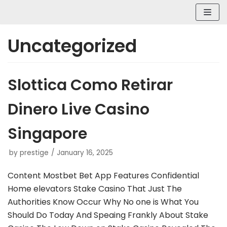
Skip
to
content
Uncategorized
Slottica Como Retirar
Dinero Live Casino
Singapore
by
prestige
January 16, 2025
Content Mostbet Bet App Features Confidential
Home elevators Stake Casino That Just The
Authorities Know Occur Why No one is What You
Should Do Today And Speaing Frankly About Stake