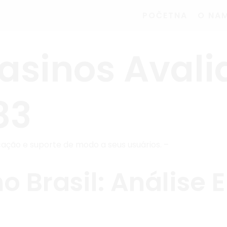
POČETNA
O NA
Casinos Avali
83
cação e suporte de modo a seus usuários. –
o Brasil: Análise E