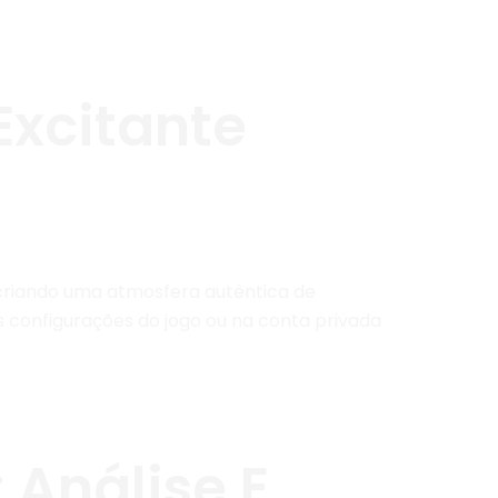
Excitante
criando uma atmosfera autêntica de
s configurações do jogo ou na conta privada
 Análise E