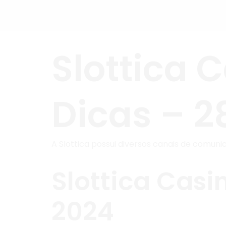
Skip
to
content
Slottica 
Dicas – 2
A Slottica possui diversos canais de comuni
Slottica Casin
2024