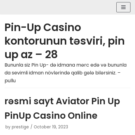
Skip
to
content
Pin-Up Casino
kontorunun təsviri, pin
up az – 28
Bununla siz Pin Up- də idmana mərc edə və bununla
da sevimli idman növlərində qalib gələ bilərsiniz. –
pullu
rəsmi sayt Aviator Pin Up
PinUp Casino Online
by
prestige
October 19, 2023