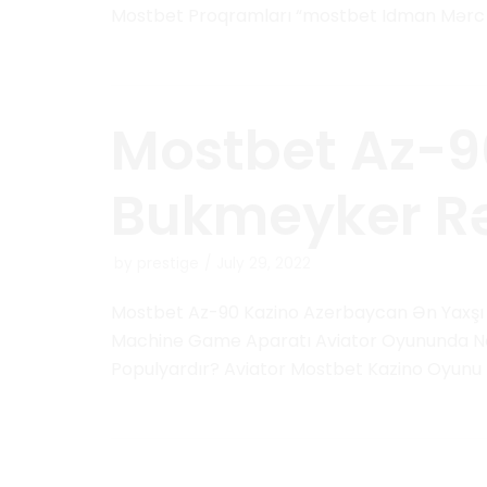
Mostbet Proqramları “mostbet Idman Mərc
Mostbet Az-9
Bukmeyker R
by
prestige
July 29, 2022
Mostbet Az-90 Kazino Azerbaycan Ən Yaxşı 
Machine Game Aparatı Aviator Oyununda Nec
Populyardır? Aviator Mostbet Kazino Oyunu