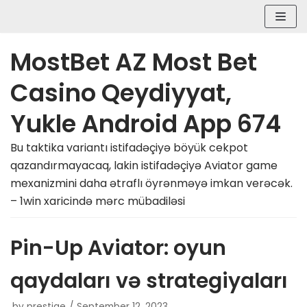
Skip
to
content
MostBet AZ Most Bet
Casino Qeydiyyat,
Yukle Android App 674
Bu taktika variantı istifadəçiyə böyük cekpot
qazandırmayacaq, lakin istifadəçiyə Aviator game
mexanizmini daha ətraflı öyrənməyə imkan verəcək.
–
1win xaricində mərc mübadiləsi
Pin-Up Aviator: oyun
qaydaları və strategiyaları
by
prestige
September 12, 2023