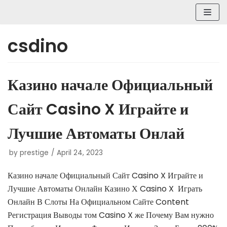
Skip
to
content
csdino
Казино начале Официальный
Сайт Casino X Играйте и
Лучшие Автоматы Онлай
by
prestige
April 24, 2023
Казино начале Официальный Сайт Casino X Играйте и
Лучшие Автоматы Онлайн Казино Х Casino X ️ Играть
Онлайн В Слоты На Официальном Сайте Content
Регистрация Выводы том Casino X же Почему Вам нужно