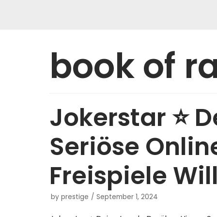
Skip
to
content
book of r
Jokerstar ⭐ D
Seriöse Onlin
Freispiele W
by
prestige
September 1, 2024