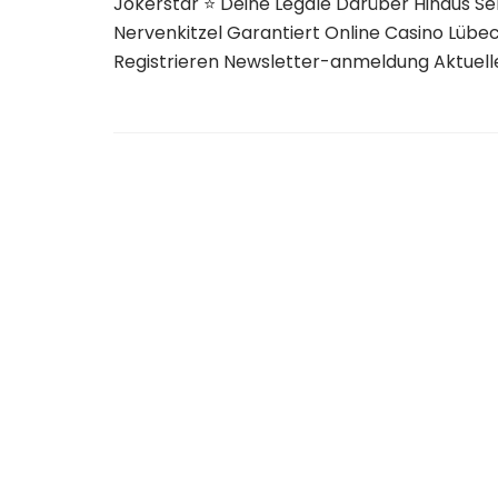
Jokerstar ⭐ Deine Legale Darüber Hinaus Se
Nervenkitzel Garantiert Online Casino Lübec
Registrieren Newsletter-anmeldung Aktuell