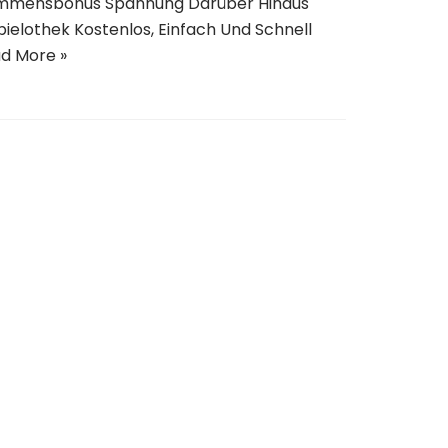
llkommensbonus Spannung Darüber Hinaus
ielothek Kostenlos, Einfach Und Schnell
d More »