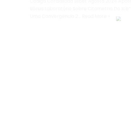
Código Cordialidad B1bet Agosto 2024 Apost
Bônus Laboratório Sobre Citometria Do Icb
Uma Convergência 2…
Read More »