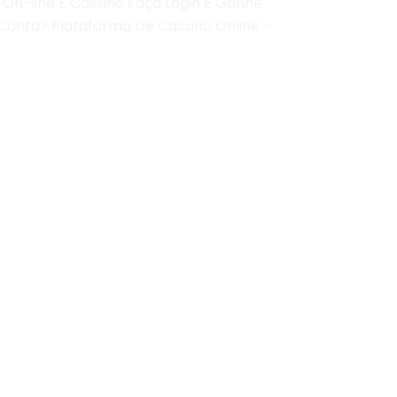
 On-line E Cassino Faça Login E Ganhe
Conta? Plataforma De Cassino Online –