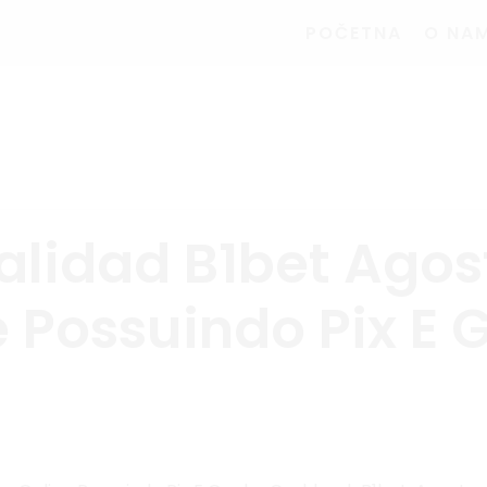
POČETNA
O NA
alidad B1bet Agos
 Possuindo Pix E