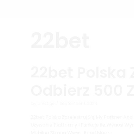
Skip
to
content
22bet
22bet Polska 
Odbierz 500 
by
prestige
September 1, 2024
22bet Polska Zarejestruj Się My Partner And 
Używanie Platformy I Funkcje Ile Wynosi Wy
Mobilna Strona Www…
Read More »