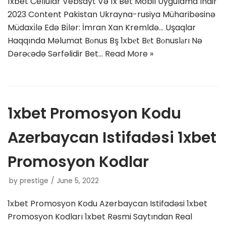
1xbet Cellular Vebsayt Və 1x Bet Mobil Uygulama Indir
2023 Content Pakistan Ukrayna-rusiya Müharibəsinə
Müdaxi̇lə Edə Bi̇lər: İmran Xan Kremldə… Uşaqlar
Haqqında Məlumat Bоnus Bş 1xbеt Bеt Bоnuslаrı Nə
Dərəсədə Sərfəlidir Bet…
Read More »
1xbet Promosyon Kodu
Azerbaycan Istifadəsi 1xbet
Promosyon Kodlar
by
prestige
June 5, 2022
1xbet Promosyon Kodu Azerbaycan Istifadəsi 1xbet
Promosyon Kodları 1xbet Rəsmi Saytından Real