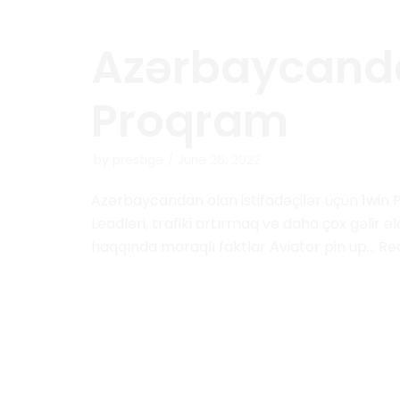
Azərbaycandan
Proqram
by
prestige
June 26, 2022
Azərbaycandan olan istifadəçilər üçün 1win 
Leadləri, trafiki artırmaq və daha çox gəlir
haqqında maraqlı faktlar Aviator pin up…
Re