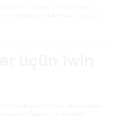
 Təhsil Portalı Content Aviator oyunu
появится новый крупный турнир. Что известно
ər üçün 1win
ulette77 Azərbaycan Content Trenddə olanlar
 Azərbaycanda onlayn rulet oyunçuları