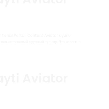
 Təhsil Portalı Content Aviator oyunu
появится новый крупный турнир. Что известно
yti Aviator