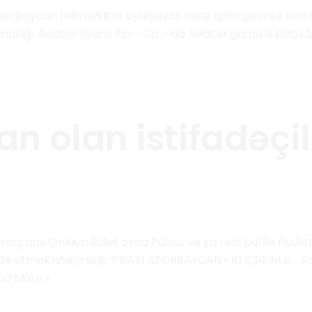
zerbaycan 1win aviator oyununda necə qalib gəlmək olar?
allığı Aviator oyunu Pin – Up – da Aviator game В Dota 2 
 olan istifadəçil
Proqramı Onlayn Rulet oyna Pulsuz və ya real pul ilə Ro
 əldə etmək istəyirsiniz ? BAXI AZƏRBAYCAN • 10 İLSİZİNLƏ…
ad More »