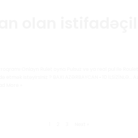
 olan istifadəçil
Proqramı Onlayn Rulet oyna Pulsuz və ya real pul ilə Ro
 əldə etmək istəyirsiniz ? BAXI AZƏRBAYCAN • 10 İLSİZİNLƏ…
ad More »
1
2
3
Next »