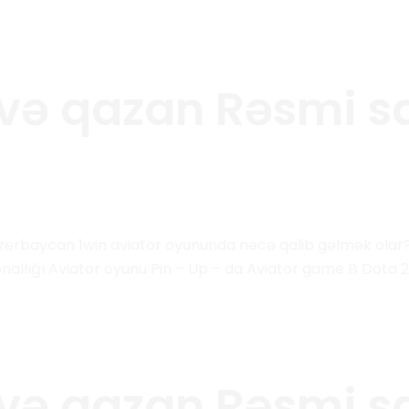
və qazan Rəsmi sa
zerbaycan 1win aviator oyununda necə qalib gəlmək olar?
allığı Aviator oyunu Pin – Up – da Aviator game В Dota 2 
və qazan Rəsmi sa