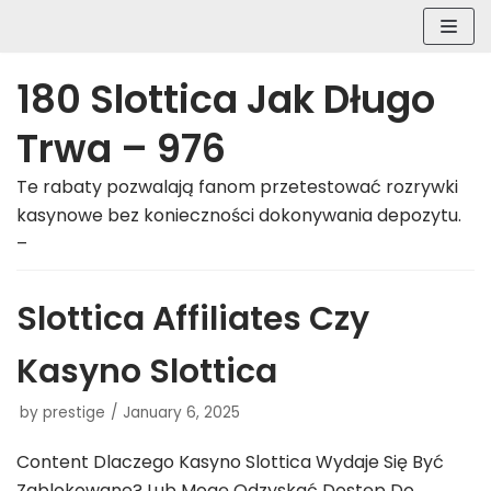
Skip
to
content
180 Slottica Jak Długo
Trwa – 976
Te rabaty pozwalają fanom przetestować rozrywki
kasynowe bez konieczności dokonywania depozytu.
–
Slottica Affiliates Czy
Kasyno Slottica
by
prestige
January 6, 2025
Content Dlaczego Kasyno Slottica Wydaje Się Być
Zablokowane? Lub Mogę Odzyskać Dostęp Do