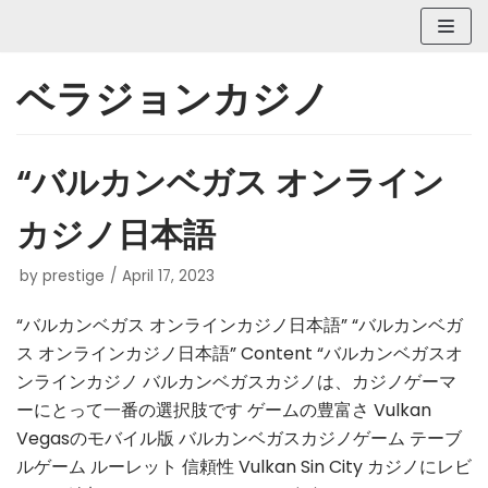
Skip
to
content
ベラジョンカジノ
“バルカンベガス オンライン
カジノ日本語
by
prestige
April 17, 2023
“バルカンベガス オンラインカジノ日本語” “バルカンベガ
ス オンラインカジノ日本語” Content “バルカンベガスオ
ンラインカジノ バルカンベガスカジノは、カジノゲーマ
ーにとって一番の選択肢です ゲームの豊富さ Vulkan
Vegasのモバイル版 バルカンベガスカジノゲーム テーブ
ルゲーム ルーレット 信頼性 Vulkan Sin City カジノにレビ